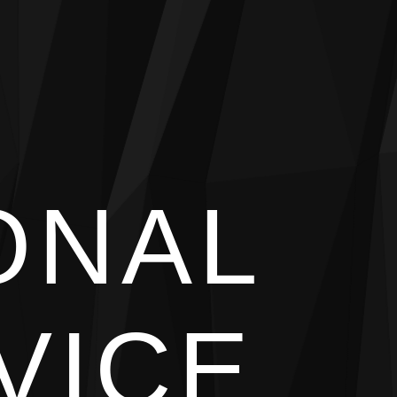
ONAL
VICE