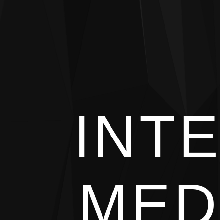
INT
MED