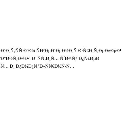
Ð¸Ñ‚ÑÑ Ð´Ð¾ ÑÐ²ÐµÐ´ÐµÐ½Ð¸Ñ Ð·Ñ€Ð¸Ñ‚ÐµÐ»ÐµÐ¹
Ð°Ð½Ñ‚Ð¾Ð². Ð’ ÑÑ‚Ð¸Ñ… ÑˆÐ¾Ñƒ Ð¿Ñ€ÐµÐ
‹Ñ… Ð¸ Ð¿Ð¾Ð¿ÑƒÐ»ÑÑ€Ð½Ñ‹Ñ…