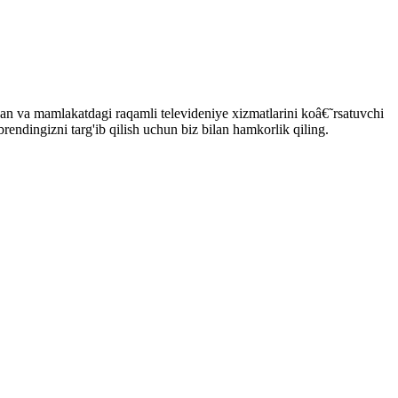
va mamlakatdagi raqamli televideniye xizmatlarini koâ€˜rsatuvchi
rendingizni targ'ib qilish uchun biz bilan hamkorlik qiling.