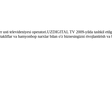
 televideniyesi operatori.UZDIGITAL TV 2009-yilda tashkil etilgan 
kliflar va hamyonbop narxlar bilan o'z biznesingizni rivojlantirish va b