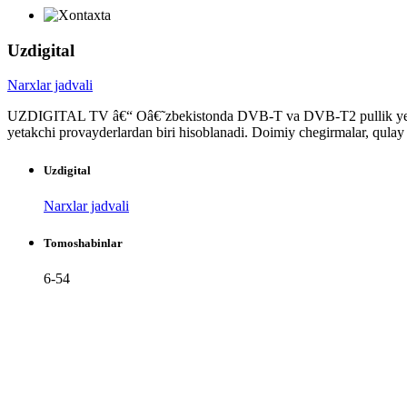
Uzdigital
Narxlar jadvali
UZDIGITAL TV â€“ Oâ€˜zbekistonda DVB-T va DVB-T2 pullik yer usti
yetakchi provayderlardan biri hisoblanadi. Doimiy chegirmalar, qulay ta
Uzdigital
Narxlar jadvali
Tomoshabinlar
6-54