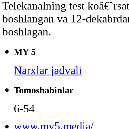
Telekanalning test koâ€˜rs
boshlangan va 12-dekabrdan 
boshlagan.
MY 5
Narxlar jadvali
Tomoshabinlar
6-54
www.my5.media/