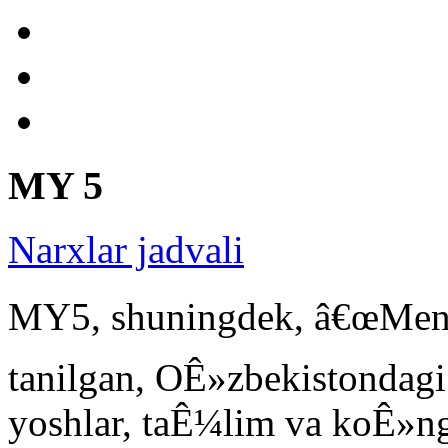
MY 5
Narxlar jadvali
MY5, shuningdek, â€œMeni
tanilgan, OÊ»zbekistondagi
yoshlar, taÊ¼lim va koÊ»ngi