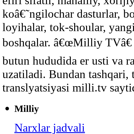
efiri sifatli, mahalliy, xoriji
koâ€˜ngilochar dasturlar, 
loyihalar, tok-shoular, yangi
boshqalar. â€œMilliy TVâ€
butun hududida er usti va ra
uzatiladi. Bundan tashqari,
translyatsiyasi milli.tv say
Milliy
Narxlar jadvali