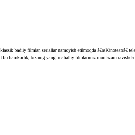
lassik badiiy filmlar, seriallar namoyish etilmoqda â€œKinoteatrâ€ te
t bu hamkorlik, bizning yangi mahalliy filmlarimiz muntazam ravishda 