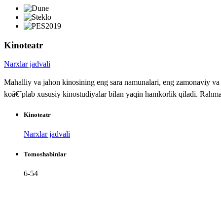
Kinoteatr
Narxlar jadvali
Mahalliy va jahon kinosining eng sara namunalari, eng zamonaviy va k
koâ€˜plab xususiy kinostudiyalar bilan yaqin hamkorlik qiladi. Rahma
Kinoteatr
Narxlar jadvali
Tomoshabinlar
6-54