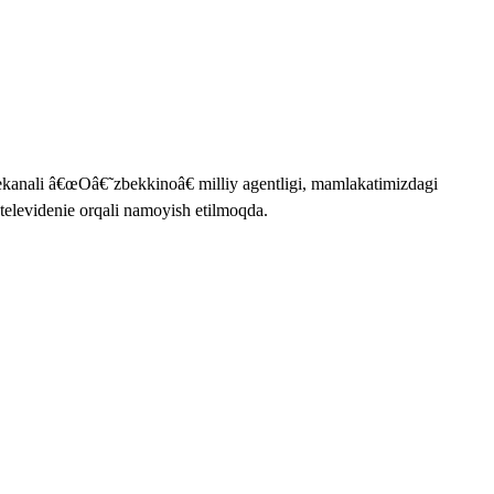
lekanali â€œOâ€˜zbekkinoâ€ milliy agentligi, mamlakatimizdagi
televidenie orqali namoyish etilmoqda.