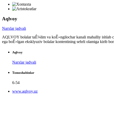
Aqlvoy
Narxlar jadvali
AQLVOY bolalar taÊ¼lim va koÊ»ngilochar kanali mahalliy ishlab c
ega boÊ»lgan eksklyuziv bolalar kontentining sehrli olamiga kirib bo
Aqlvoy
Narxlar jadvali
Tomoshabinlar
6-54
www.aqlvoy.uz