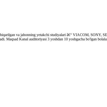
hiqarilgan va jahonning yetakchi studiyalari â€“ VIACOM, SONY, SE
radi. Maqsad Kanal auditoriyasi 3 yoshdan 10 yoshgacha bo'lgan bolalar